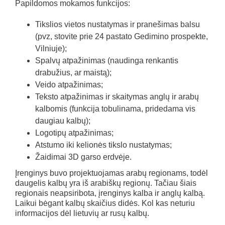
Papildomos mokamos funkcijos:
Tikslios vietos nustatymas ir pranešimas balsu
(pvz, stovite prie 24 pastato Gedimino prospekte,
Vilniuje);
Spalvų atpažinimas (naudinga renkantis
drabužius, ar maistą);
Veido atpažinimas;
Teksto atpažinimas ir skaitymas anglų ir arabų
kalbomis (funkcija tobulinama, pridedama vis
daugiau kalbų);
Logotipų atpažinimas;
Atstumo iki kelionės tikslo nustatymas;
Žaidimai 3D garso erdvėje.
Įrenginys buvo projektuojamas arabų regionams, todėl
daugelis kalbų yra iš arabiškų regionų. Tačiau šiais
regionais neapsiribota, įrenginys kalba ir anglų kalbą.
Laikui bėgant kalbų skaičius didės. Kol kas neturiu
informacijos dėl lietuvių ar rusų kalbų.