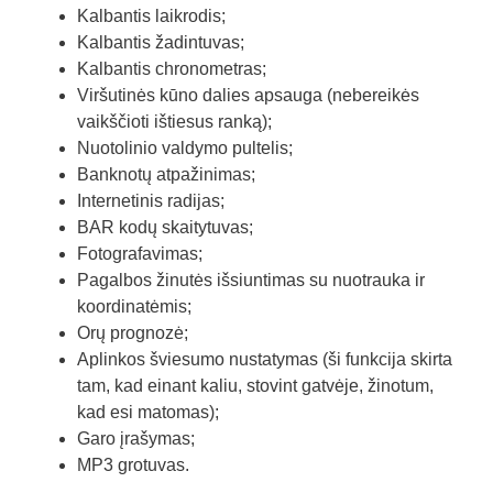
Kalbantis laikrodis;
Kalbantis žadintuvas;
Kalbantis chronometras;
Viršutinės kūno dalies apsauga (nebereikės
vaikščioti ištiesus ranką);
Nuotolinio valdymo pultelis;
Banknotų atpažinimas;
Internetinis radijas;
BAR kodų skaitytuvas;
Fotografavimas;
Pagalbos žinutės išsiuntimas su nuotrauka ir
koordinatėmis;
Orų prognozė;
Aplinkos šviesumo nustatymas (ši funkcija skirta
tam, kad einant kaliu, stovint gatvėje, žinotum,
kad esi matomas);
Garo įrašymas;
MP3 grotuvas.