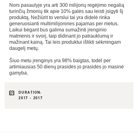
Nors pasaulyje yra arti 300 milijonų regėjimo negalią
turinčių žmonių tik apie 10% galės sau leisti įsigyti šį
produktą. Nežiūrit to verslui tai yra didelė rinka
generuosianti multimilijonines pajamas per metus.
Laikui bėgant bus galima sumažinti įrenginio
matmenis ir svorį, taip didinant jo patrauklumą ir
mažinant kainą. Tai leis produktui išlikti sėkmingam
daugelį metų.
Šiuo metu įrenginys yra 98% baigtas, todėl per
artimiausias 50 dienų prasidės jo prasidės jo masinė
gamyba.
DURATION:
2017 - 2017