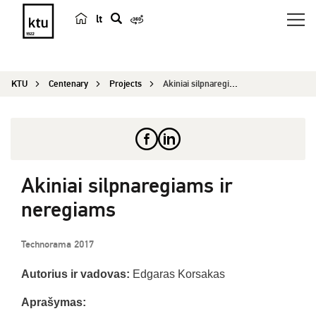
lt
s
e
a
KTU
Centenary
Projects
Akiniai silpnaregiams ir neregiams
r
c
h
Akiniai silpnaregiams ir
neregiams
Technorama 2017
Autorius ir vadovas:
Edgaras Korsakas
Aprašymas: