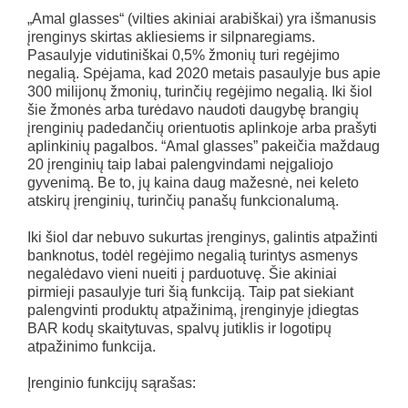
„Amal glasses“ (vilties akiniai arabiškai) yra išmanusis
įrenginys skirtas akliesiems ir silpnaregiams.
Pasaulyje vidutiniškai 0,5% žmonių turi regėjimo
negalią. Spėjama, kad 2020 metais pasaulyje bus apie
300 milijonų žmonių, turinčių regėjimo negalią. Iki šiol
šie žmonės arba turėdavo naudoti daugybę brangių
įrenginių padedančių orientuotis aplinkoje arba prašyti
aplinkinių pagalbos. “Amal glasses” pakeičia maždaug
20 įrenginių taip labai palengvindami neįgaliojo
gyvenimą. Be to, jų kaina daug mažesnė, nei keleto
atskirų įrenginių, turinčių panašų funkcionalumą.
Iki šiol dar nebuvo sukurtas įrenginys, galintis atpažinti
banknotus, todėl regėjimo negalią turintys asmenys
negalėdavo vieni nueiti į parduotuvę. Šie akiniai
pirmieji pasaulyje turi šią funkciją. Taip pat siekiant
palengvinti produktų atpažinimą, įrenginyje įdiegtas
BAR kodų skaitytuvas, spalvų jutiklis ir logotipų
atpažinimo funkcija.
Įrenginio funkcijų sąrašas: