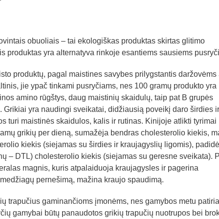
vintais obuoliais – tai ekologiškas produktas skirtas glitimo
is produktas yra alternatyva rinkoje esantiems sausiems pusryč
isto produktų, pagal maistines savybes prilygstantis daržovėms 
ltinis, jie ypač tinkami pusryčiams, nes 100 gramų produkto yra
nos amino rūgštys, daug maistinių skaidulų, taip pat
B grupės
 Grikiai yra naudingi sveikatai, didžiausią poveikį daro širdies i
uri maistinės skaidulos, kalis ir rutinas. Kinijoje atlikti tyrimai
ramų grikių per dieną, sumažėja bendras cholesterolio kiekis, 
rolio kiekis (siejamas su širdies ir kraujagyslių ligomis), padidė
einų – DTL) cholesterolio kiekis (siejamas su geresne sveikata). P
ralas magnis, kuris atpalaiduoja kraujagysles ir pagerina
ų medžiagų pernešimą, mažina kraujo spaudimą.
kių trapučius gaminančioms įmonėms, nes gamybos metu patiri
ryčių gamybai būtų panaudotos grikių trapučių nuotrupos bei brok