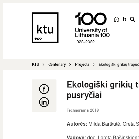
lt
s
e
a
r
c
KTU
Centenary
Projects
Ekologiški grikių trapuči
h
Ekologiški grikių t
pusryčiai
Technorama 2018
Autorės:
Milda Bartkutė, Greta 
Vadovė:
doc. Loreta Bašinskien