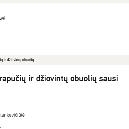
ų ir džiovintų obuolių ...
rapučių ir džiovintų obuolių sausi
Stankevičiūtė
ė