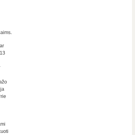
iaims.
ar
 13
r
mažo
ja
rie
ami
uoti