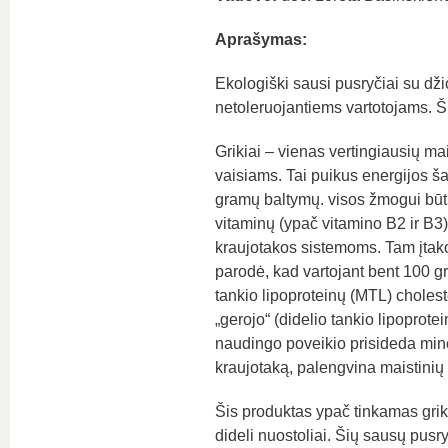
Aprašymas:
Ekologiški sausi pusryčiai su džio
netoleruojantiems vartotojams. Š
Grikiai ‒
vienas vertingiausių ma
vaisiams. Tai puikus energijos ša
gramų baltymų. visos žmogui būti
vitaminų
(ypač vitamino B2 ir B3).
kraujotakos sistemoms. Tam įtakos t
parodė, kad vartojant bent 100 g
tankio lipoproteinų (MTL) choleste
„gerojo“ (didelio tankio lipoprot
naudingo poveikio prisideda mine
kraujotaką, palengvina maistini
Šis produktas ypač tinkamas gri
dideli nuostoliai. Šių sausų pus