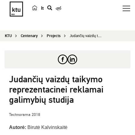
lt
s
e
a
KTU
Centenary
Projects
Judančių vaizdų taikymo reprezentacinei reklamai...
r
c
h
Judančių vaizdų taikymo
reprezentacinei reklamai
galimybių studija
Technorama 2018
Autorė:
Birutė Kalvinskaitė