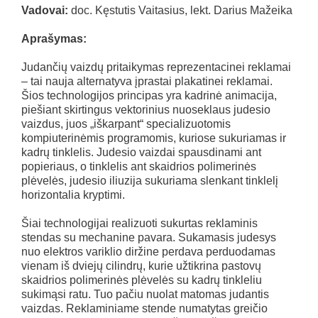
Vadovai:
doc. Kęstutis Vaitasius, lekt. Darius Mažeika
Aprašymas:
Judančių vaizdų pritaikymas reprezentacinei reklamai
– tai nauja alternatyva įprastai plakatinei reklamai.
Šios technologijos principas yra kadrinė animacija,
piešiant skirtingus vektorinius nuoseklaus judesio
vaizdus, juos „iškarpant“ specializuotomis
kompiuterinėmis programomis, kuriose sukuriamas ir
kadrų tinklelis. Judesio vaizdai spausdinami ant
popieriaus, o tinklelis ant skaidrios polimerinės
plėvelės, judesio iliuzija sukuriama slenkant tinklelį
horizontalia kryptimi.
Šiai technologijai realizuoti sukurtas reklaminis
stendas su mechanine pavara. Sukamasis judesys
nuo elektros variklio diržine perdava perduodamas
vienam iš dviejų cilindrų, kurie užtikrina pastovų
skaidrios polimerinės plėvelės su kadrų tinkleliu
sukimąsi ratu. Tuo pačiu nuolat matomas judantis
vaizdas. Reklaminiame stende numatytas greičio