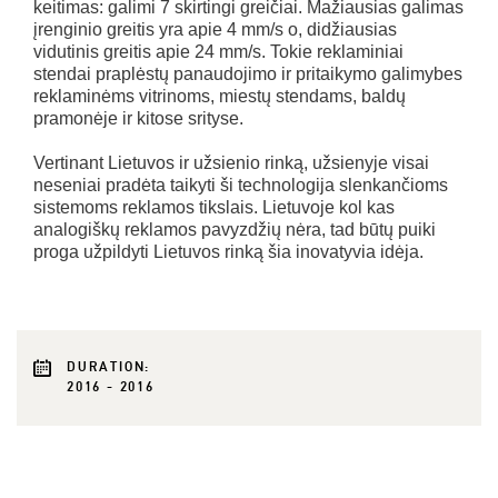
keitimas: galimi 7 skirtingi greičiai. Mažiausias galimas
įrenginio greitis yra apie 4 mm/s o, didžiausias
vidutinis greitis apie 24 mm/s. Tokie reklaminiai
stendai praplėstų panaudojimo ir pritaikymo galimybes
reklaminėms vitrinoms, miestų stendams, baldų
pramonėje ir kitose srityse.
Vertinant Lietuvos ir užsienio rinką, užsienyje visai
neseniai pradėta taikyti ši technologija slenkančioms
sistemoms reklamos tikslais. Lietuvoje kol kas
analogiškų reklamos pavyzdžių nėra, tad būtų puiki
proga užpildyti Lietuvos rinką šia inovatyvia idėja.
DURATION:
2016 - 2016