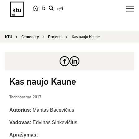
lt
s
e
a
KTU
Centenary
Projects
Kas naujo Kaune
r
c
h
Kas naujo Kaune
Technorama 2017
Autorius:
Mantas Bacevičius
Vadovas:
Edvinas Šinkevičius
Aprašymas: