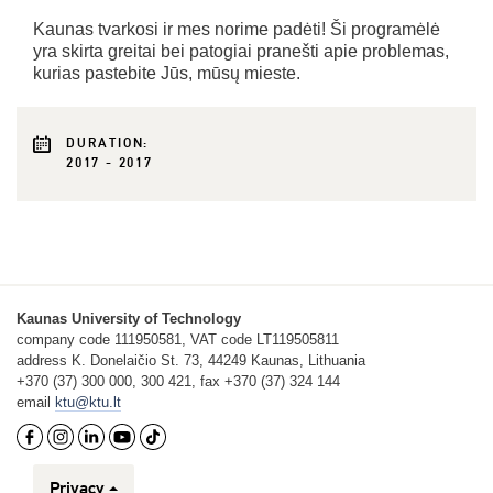
Kaunas tvarkosi ir mes norime padėti! Ši programėlė
yra skirta greitai bei patogiai pranešti apie problemas,
kurias pastebite Jūs, mūsų mieste.
DURATION:
2017 - 2017
Kaunas University of Technology
company code 111950581, VAT code LT119505811
address K. Donelaičio St. 73, 44249 Kaunas, Lithuania
+370 (37) 300 000, 300 421, fax +370 (37) 324 144
email
ktu@ktu.lt
Privacy