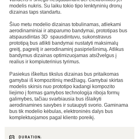
modelis nukris. Su laiku tokio tipo lenktyninių dronų
dizainas taps standartu.
Šiuo metu modelio dizainas tobulinamas, atliekami
aerodinaminiai ir atsparumo bandymai, prototipas bus
atspausdintas 3D spausdintuvu, sukonstravus
prototipą bus atlikti bandymai nustatyti maksimalų
greitį, pagreitį ir aerodinaminį pasipriešinimą. Atlikus
bandymus dizainas optimizuojamas atsižvelgus į
realius ir kompiuterinius tyrimus.
Pasiekus iškeltus tikslus dizainas bus pritaikomas
gamybai iš kompozitinių medžiagų. Gamybai skirtas
modelis skirsis nuo prototipo kadangi kompozito
liejimo į formas gamybos technologija riboja formų
galimybes, tačiau svarbiausia bus išlaikyti
aerodinamines savybes ir sutaupyti svorio. Gaminama
bus tik modelio kėbulas, elektroninės dalys bus
komplektuojamos pagal kliento poreikį.
DURATION: