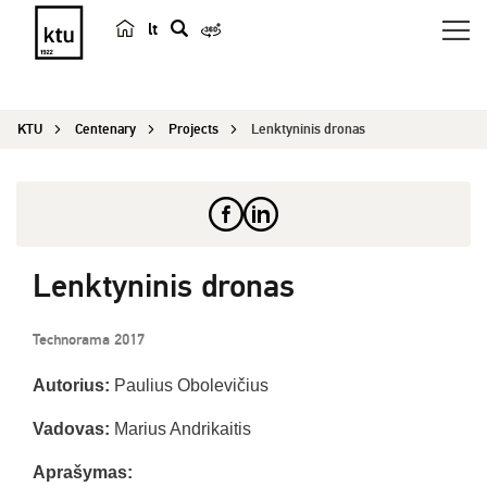
lt
s
e
a
KTU
Centenary
Projects
Lenktyninis dronas
r
c
h
Lenktyninis dronas
Technorama 2017
Autorius:
Paulius Obolevičius
Vadovas:
Marius Andrikaitis
Aprašymas: