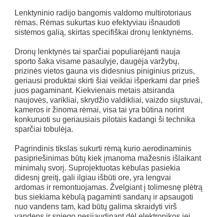
Lenktyninio radijo bangomis valdomo multirotoriaus
rėmas. Rėmas sukurtas kuo efektyviau išnaudoti
sistemos galią, skirtas specifiškai dronų lenktynėms.
Dronų lenktynės tai sparčiai populiarėjanti nauja
sporto šaka visame pasaulyje, daugėja varžybų,
prizinės vietos gauna vis didesnius piniginius prizus,
geriausi produktai skirti šiai veiklai išperkami dar prieš
juos pagaminant. Kiekvienais metais atsiranda
naujovės, varikliai, skrydžio valdikliai, vaizdo siųstuvai,
kameros ir žinoma rėmai, visa tai yra būtina norint
konkuruoti su geriausiais pilotais kadangi ši technika
sparčiai tobulėja.
Pagrindinis tikslas sukurti rėmą kurio aerodinaminis
pasipriešinimas būtų kiek įmanoma mažesnis išlaikant
minimalų svorį. Suprojektuotas kėbulas pasiekia
didesnį greitį, gali ilgiau išbūti ore, yra lengvai
ardomas ir remontuojamas. Žvelgiant į tolimesnę plėtrą
bus siekiama kėbulą pagaminti sandarų ir apsaugoti
nuo vandens tam, kad būtų galima skraidyti virš
vandens ir sniego nesijaudinant dėl elektronikos jei