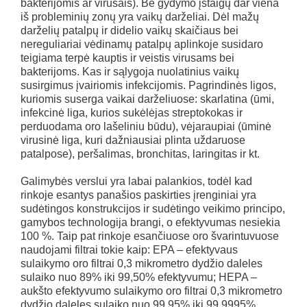
bakterijomis ar virusais). Be gydymo įstaigų dar viena
iš probleminių zonų yra vaikų darželiai. Dėl mažų
darželių patalpų ir didelio vaikų skaičiaus bei
nereguliariai vėdinamų patalpų aplinkoje susidaro
teigiama terpė kauptis ir veistis virusams bei
bakterijoms. Kas ir sąlygoja nuolatinius vaikų
susirgimus įvairiomis infekcijomis. Pagrindinės ligos,
kuriomis suserga vaikai darželiuose: skarlatina (ūmi,
infekcinė liga, kurios sukėlėjas streptokokas ir
perduodama oro lašeliniu būdu), vėjaraupiai (ūminė
virusinė liga, kuri dažniausiai plinta uždaruose
patalpose), peršalimas, bronchitas, laringitas ir kt.
Galimybės verslui yra labai palankios, todėl kad
rinkoje esantys panašios paskirties įrenginiai yra
sudėtingos konstrukcijos ir sudėtingo veikimo principo,
gamybos technologija brangi, o efektyvumas nesiekia
100 %. Taip pat rinkoje esančiuose oro švarintuvuose
naudojami filtrai tokie kaip: EPA – efektyvaus
sulaikymo oro filtrai 0,3 mikrometro dydžio daleles
sulaiko nuo 89% iki 99,50% efektyvumu; HEPA –
aukšto efektyvumo sulaikymo oro filtrai 0,3 mikrometro
dydžio daleles sulaiko nuo 99,95% iki 99,9995%