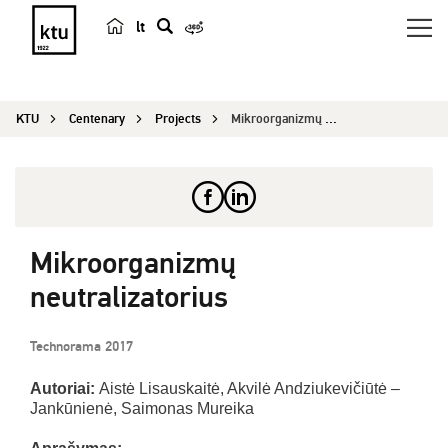
lt
s
e
a
KTU
Centenary
Projects
Mikroorganizmų neutralizatorius
r
c
h
Mikroorganizmų
neutralizatorius
Technorama 2017
Autoriai:
Aistė Lisauskaitė, Akvilė Andziukevičiūtė –
Jankūnienė, Saimonas Mureika