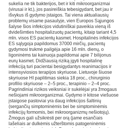
sukelia ne tik bakterijos, bet ir kiti mikroorganizmai
(virusai ir kt.), jos pasireiškia tebesigydant, bet jau ir
išvykus iš gydymo įstaigos. Tai viena aktualiausių
problemų visame pasaulyje, vien Europos Sąjungos
šalyse šios infekcijos vidutiniškai paveikia vieną iš
dvidešimties hospitalizuotų pacientų, kitaip tariant 4,5
mln. visos ES pacientų kasmet. Hospitalinės infekcijos
ES sąlygoja papildomus 37000 mirčių, pacientų
gydymosi trukmė pailgėja apie 16 mln. dienų, o
ligoninėms tai kainuoja papildomai apie 7 bilijonus
eurų kasmet. Didžiausią riziką įgyti hospitalinę
infekciją turi pacientai besigydantys reanimacijos ir
intensyviosios terapijos skyriuose. Lietuvoje šiuose
skyriuose HI paplitimas siekia 18 proc., chirurginio
profilio skyriuose – 2–5 proc., terapinio – 2–4 proc.
Pagrindiniai rizikos veiksniai ir sukėlėjai yra žmogaus
nešiojami mikroorganizmai. Gydymo ir kitose viešuose
įstaigose pastoviai yra daug infekcijos šaltinių
(sergančių simptominėmis bei be simptominėmis
infekcijų formomis, bei mikroorganizmų nešiotojų).
Žmogus gali užsikrėsti per orą (jame esančiais
lašeliais ar dulkėmis užterštomis patogeninėmis