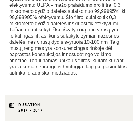
efektyvumu; ULPA – mažo pralaidumo oro filtrai 0,3
mikrometro dydžio daleles sulaiko nuo 99,99995% iki
99,999995% efektyvumu. Šie filtrai sulaiko tik 0,3
mikrometro dydžio daleles ir skiriasi tik efektyvumu.
Tačiau norint kokybiškai išvalyti orą nuo virusų yra
reikalingas filtras, kuris sulaikytų žymiai mažesnes
dalelės, nes virusų dydis svyruoja 10-100 nm. Taigi
mūsų įrengimas yra konkurencingas rinkoje dėl
paprastos konstrukcijos ir nesudėtingo veikimo
principo. Tobulinamas unikalus filtras, kuriam kuriant
yra taikoma nebrangi technologija, taip pat pasirinktos
aplinkai draugiškai medžiagos.
DURATION:
2017 - 2017