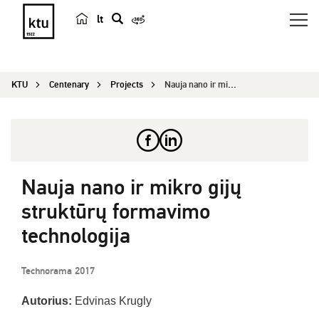
lt
s
e
a
KTU
Centenary
Projects
Nauja nano ir mikro gijų struktūrų formavimo tec...
r
c
h
Nauja nano ir mikro gijų
struktūrų formavimo
technologija
Technorama 2017
Autorius:
Edvinas Krugly