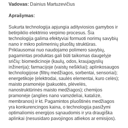
Vadovas:
Dainius Martuzevičius
Aprašymas:
Sukurta technologija apjungia adityviosios gamybos ir
betirpiklio elektrinio verpimo procesus. Šia
technologija galima efektyviai formuoti norimų savybių
nano ir mikro polimerinių pluoštų struktūras.
Priklausomai nuo naudojamo polimero savybių,
pagamintas produktas gali būti taikomas daugelyje
sričių: biomedicinoje (kaulų, odos, kraujagyslių
inžinerija); farmacijoje (vaistų nešikliai); aplinkosaugos
technologijose (filtrų medžiagos, sorbentai, sensoriai);
energetikoje (elektrodai, saulės elementai, kuro celės);
maisto pramonėje (pakuotės, plėvelės,
nanostruktūrinės maisto medžiagos); chemijos
pramonėje (anglies nano vamzdeliai, katalizė,
membranos) ir kt. Pagamintos pluoštinės medžiagos
yra konkurencingos kaina, o technologija pasižymi
optimaliomis energijos sąnaudomis ir yra draugiška
aplinkai (nesusidaro pavojingos atliekos ar emisijos).