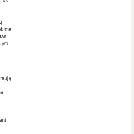
nius
ų
tebima
tas
 yra
kraują
mi
ant