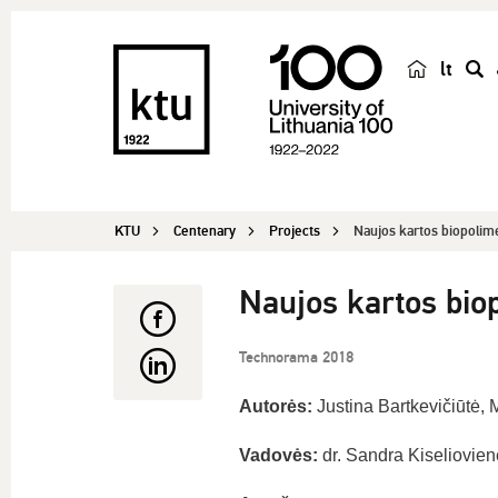
lt
s
e
a
r
c
KTU
Centenary
Projects
Naujos kartos biopolimer
h
Naujos kartos biop
Technorama 2018
Autorės:
Justina Bartkevičiūtė, 
Vadovės:
dr. Sandra Kiseliovien