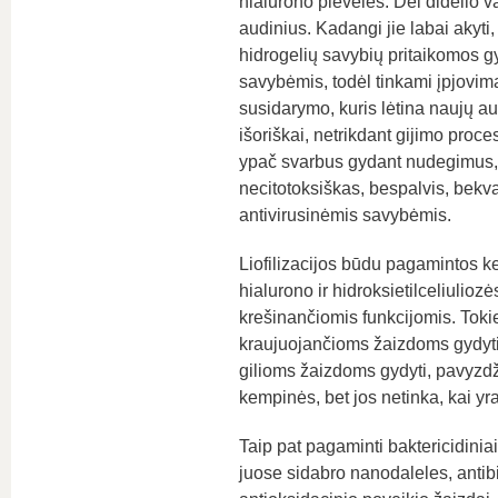
hialurono plėvelės. Dėl didelio v
audinius. Kadangi jie labai akyti, 
hidrogelių savybių pritaikomos 
savybėmis, todėl tinkami įpjovi
susidarymo, kuris lėtina naujų au
išoriškai, netrikdant gijimo proc
ypač svarbus gydant nudegimus, k
necitotoksiškas, bespalvis, bekva
antivirusinėmis savybėmis.
Liofilizacijos būdu pagamintos ke
hialurono ir hidroksietilceliulioz
krešinančiomis funkcijomis. Tokie
kraujuojančioms žaizdoms gydyti. T
gilioms žaizdoms gydyti, pavyzd
kempinės, bet jos netinka, kai yra
Taip pat pagaminti baktericidinia
juose sidabro nanodaleles, antibi