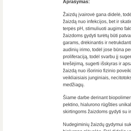
Aprašymas:
Žaizdų įvairovė gana didelė, todėl 
žaizdą nuo infekcijos, bet ir skati
terpės pH, stimuliuoti augimo fak
žaizdoms gydyti turėtų būti patva
garams, drėkinantis ir netrukdant
audinių irimo, todėl jose būna per
proliferaciją, todėl svarbu jį su
krešėjimą, sugerti išskyras ir aps
žaizdą nuo išorinio fizinio povei
veikliaisiais junginiais, necitotok
medžiagų.
Šiame darbe derinant biopolimerų 
pektino, hialurono rūgšties unika
skirtingoms žaizdoms gydyti su imo
Nudegiminių žaizdų gydymui sukur