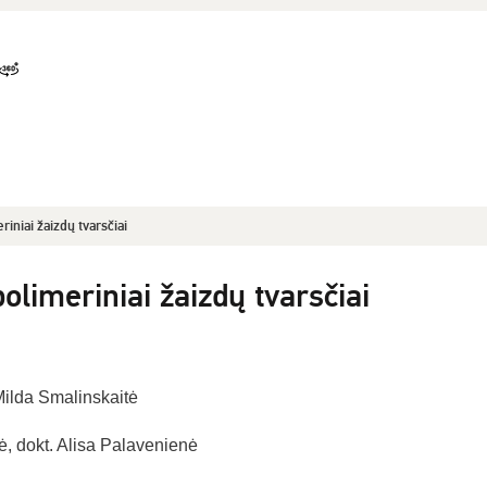
iniai žaizdų tvarsčiai
olimeriniai žaizdų tvarsčiai
Milda Smalinskaitė
ė, dokt. Alisa Palavenienė