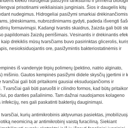
andens kiekio hidrogeliai pasižymi lankstumu ir primena biologi
lengvai prisotinami veikliaisiais junginiais. Šios ir daugelis kitų
gydant nudegimus. Hidrogeliai pasižymi smarkiai drėkinančiomis
mams, įdrėskimams, nubrozdinimams gydyti, padeda išvengti šaš
dinių formavimąsi. Kadangi tvarstis skaidrus, žaizda gali būti s
eso papildomais žaizdų perrišimais. Vėsinantis ir drėkinantis efek
aip drėkiklis mūsų tvarsčiams buvo pasirinktas glicerolis, kuris
pis, nesioksiduojantis ore, pasižymintis bakteriostatinėmis ir
mpinės iš vandenyje tirpių polimerų (pektino, natrio alginato,
ės) mišinio. Gautos kempinės pasižymi didele skysčių įgertimi ir 
 tvarsčiai gali būti pritaikomi gausiai eksuduojančioms ir
varsčiai gali būti paruošti ir cilindro formos, kad būtų pritaiko
žiui, po danties pašalinimo. Tam dažnai naudojamos kolageno
 infekcijų, nes gali paskatinti bakterijų dauginimąsi.
i tvarsčiai, kurių antimikrobinis aktyvumas pasiektas, įmobilizuoj
otiką neomiciną ar antimikrobinį vaistą furaciliną. Siekiant