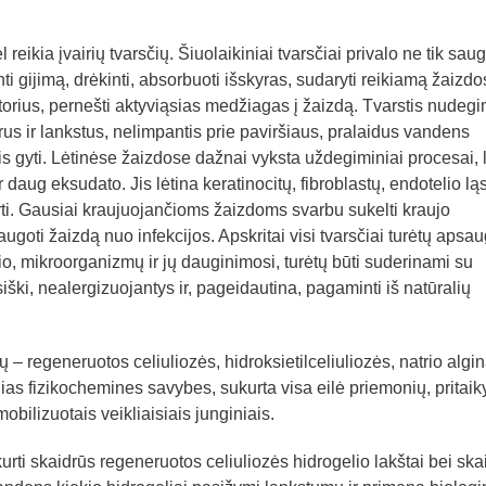
reikia įvairių tvarsčių. Šiuolaikiniai tvarsčiai privalo ne tik saug
nti gijimą, drėkinti, absorbuoti išskyras, sudaryti reikiamą žaizdo
torius, pernešti aktyviąsias medžiagas į žaizdą. Tvarstis nudeg
rus ir lankstus, nelimpantis prie paviršiaus, pralaidus vandens
is gyti. Lėtinėse žaizdose dažnai vyksta uždegiminiai procesai, 
 daug eksudato. Jis lėtina keratinocitų, fibroblastų, endotelio ląs
gerti. Gausiai kraujuojančioms žaizdoms svarbu sukelti kraujo
augoti žaizdą nuo infekcijos. Apskritai visi tvarsčiai turėtų apsau
kio, mikroorganizmų ir jų dauginimosi, turėtų būti suderinami su
siški, nealergizuojantys ir, pageidautina, pagaminti iš natūralių
– regeneruotos celiuliozės, hidroksietilceliuliozės, natrio algin
lias fizikochemines savybes, sukurta visa eilė priemonių, pritaik
bilizuotais veikliaisiais junginiais.
ti skaidrūs regeneruotos celiuliozės hidrogelio lakštai bei ska