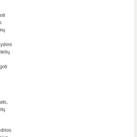
oti
s
imų
lydimi
telių
goti
ato,
ytų
idrios