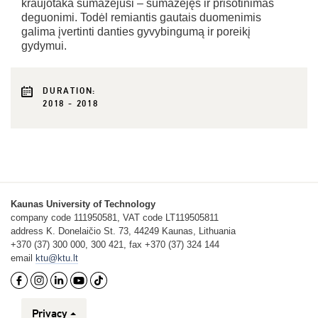
kraujotaka sumažėjusi ‒ sumažėjęs ir prisotinimas
deguonimi. Todėl remiantis gautais duomenimis
galima įvertinti danties gyvybingumą ir poreikį
gydymui.
DURATION:
2018 - 2018
Kaunas University of Technology
company code 111950581, VAT code LT119505811
address K. Donelaičio St. 73, 44249 Kaunas, Lithuania
+370 (37) 300 000, 300 421, fax +370 (37) 324 144
email
ktu@ktu.lt
Privacy