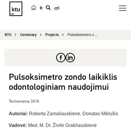
lt
s
e
a
KTU
Centenary
Projects
Pulsoksimetro zondo laikiklis odontologiniam nau...
r
c
h
Pulsoksimetro zondo laikiklis
odontologiniam naudojimui
Technorama 2018
Autoriai:
Roberta Zamaliauskienė, Donatas Miklušis
Vadovė:
Med. M. Dr. Živilė Grabliauskienė