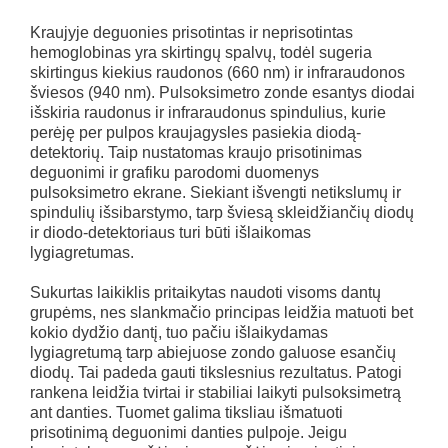
Kraujyje deguonies prisotintas ir neprisotintas
hemoglobinas yra skirtingų spalvų, todėl sugeria
skirtingus kiekius raudonos (660 nm) ir infraraudonos
šviesos (940 nm). Pulsoksimetro zonde esantys diodai
išskiria raudonus ir infraraudonus spindulius, kurie
perėję per pulpos kraujagysles pasiekia diodą-
detektorių. Taip nustatomas kraujo prisotinimas
deguonimi ir grafiku parodomi duomenys
pulsoksimetro ekrane. Siekiant išvengti netikslumų ir
spindulių išsibarstymo, tarp šviesą skleidžiančių diodų
ir diodo-detektoriaus turi būti išlaikomas
lygiagretumas.
Sukurtas laikiklis pritaikytas naudoti visoms dantų
grupėms, nes slankmačio principas leidžia matuoti bet
kokio dydžio dantį, tuo pačiu išlaikydamas
lygiagretumą tarp abiejuose zondo galuose esančių
diodų. Tai padeda gauti tikslesnius rezultatus. Patogi
rankena leidžia tvirtai ir stabiliai laikyti pulsoksimetrą
ant danties. Tuomet galima tiksliau išmatuoti
prisotinimą deguonimi danties pulpoje. Jeigu