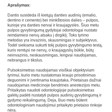
Aprašymas:
Dantis susideda iš kietųjų danties audinių (emalio,
dentino ir cemento) bei minkštosios dalies – pulpos,
kurioje yra danties nervai ir kraujagyslės. Šiuo metu
pulpos gyvybingumą gydytojai odontologai nustato
remdamiesi nervų atsaku į dirgiklį. Toks tyrimo
metodas yra invazinis, skausmingas ir subjektyvus.
Todėl siekiama sukurti tokį pulpos gyvybingumo testą,
kuris remtųsi ne nervų, o kraujagyslių būkle, būtų
neinvazinis, neskausmingas, lengvai naudojamas,
nebrangus ir tikslus.
Pulsoksimetras naudojamas visiškai objektyviam
tyrimui, kurio metu nustatomas kraujo prisotinimas
deguonimi ir įvertinama kraujotaka. Prietaisas dažnai
naudojamas medicinoje bendrinės anestezijos metu.
Pritaikytas naudoti odontologijoje pulsoksimetras
galėtų padėti nustatyti pulpos audinių gyvybingumą ir
gydymo reikalingumą. Deja, šiuo metu būtent
odontologiniam naudojimui pritaikyto prietaiso rinkoje
nėra.