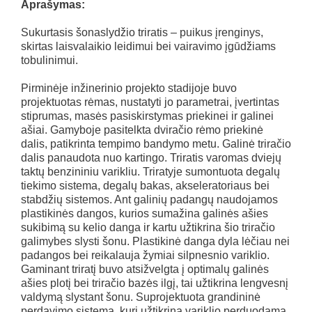
Aprašymas:
Sukurtasis šonaslydžio triratis – puikus įrenginys,
skirtas laisvalaikio leidimui bei vairavimo įgūdžiams
tobulinimui.
Pirminėje inžinerinio projekto stadijoje buvo
projektuotas rėmas, nustatyti jo parametrai, įvertintas
stiprumas, masės pasiskirstymas priekinei ir galinei
ašiai. Gamyboje pasitelkta dviračio rėmo priekinė
dalis, patikrinta tempimo bandymo metu. Galinė triračio
dalis panaudota nuo kartingo. Triratis varomas dviejų
taktų benzininiu varikliu. Triratyje sumontuota degalų
tiekimo sistema, degalų bakas, akseleratoriaus bei
stabdžių sistemos. Ant galinių padangų naudojamos
plastikinės dangos, kurios sumažina galinės ašies
sukibimą su kelio danga ir kartu užtikrina šio triračio
galimybes slysti šonu. Plastikinė danga dyla lėčiau nei
padangos bei reikalauja žymiai silpnesnio variklio.
Gaminant triratį buvo atsižvelgta į optimalų galinės
ašies plotį bei triračio bazės ilgį, tai užtikrina lengvesnį
valdymą slystant šonu. Suprojektuota grandininė
perdavimo sistema, kuri užtikrina variklio perduodamą