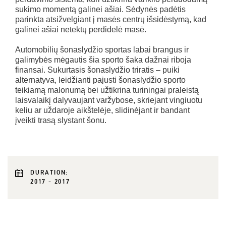
sukimo momentą galinei ašiai. Sėdynės padėtis
parinkta atsižvelgiant į masės centrų išsidėstymą, kad
galinei ašiai netektų perdidelė masė.
Automobilių šonaslydžio sportas labai brangus ir
galimybės mėgautis šia sporto šaka dažnai riboja
finansai. Sukurtasis šonaslydžio triratis – puiki
alternatyva, leidžianti pajusti šonaslydžio sporto
teikiamą malonumą bei užtikrina turiningai praleistą
laisvalaikį dalyvaujant varžybose, skriejant vingiuotu
keliu ar uždaroje aikštelėje, slidinėjant ir bandant
įveikti trasą slystant šonu.
DURATION:
2017 - 2017