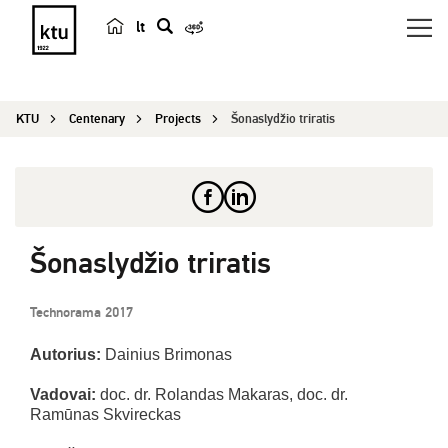
lt
s
e
a
KTU
Centenary
Projects
Šonaslydžio triratis
r
c
h
Šonaslydžio triratis
Technorama 2017
Autorius:
Dainius Brimonas
Vadovai:
doc. dr. Rolandas Makaras, doc. dr.
Ramūnas Skvireckas